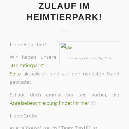
ZULAUF IM
HEIMTIERPARK!
Liebe Besucher!
Wir haben unsere
unser stolzer Pfau – (c) Typ180.at
„Heimtierpark“-
Seite
aktualisiert und auf den neuesten Stand
gebracht.
Schaut doch einmal bei uns vorbei, die
Anreisebeschreibung findet ihr hier
🙂
Liebe Grüße
euer Kikker-Museum / Team Typ180.at